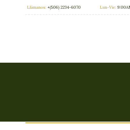
Llámanos:
+(506) 2234-6070
Lun-Vie:
9:00A