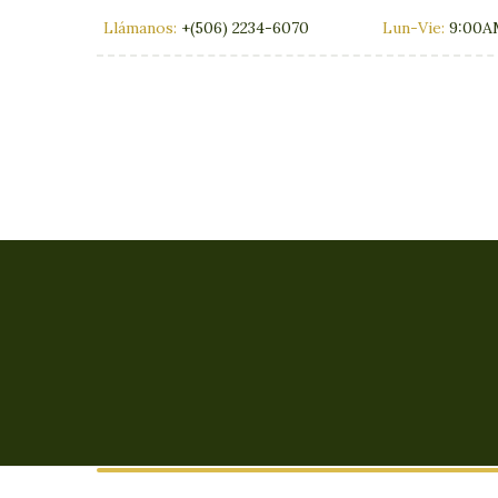
Llámanos:
+(506) 2234-6070
Lun-Vie:
9:00A