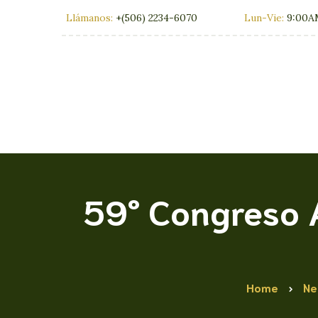
Llámanos:
+(506) 2234-6070
Lun-Vie:
9:00A
59° Congreso 
Home
Ne