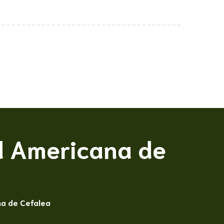
tos
Especialidades
Blog
Contacto
d Americana de
na de Cefalea