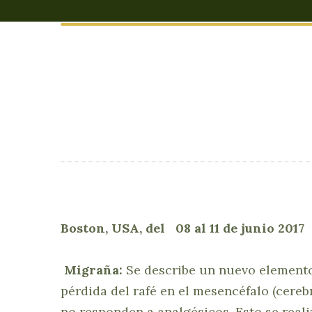
Boston, USA, del 08 al 11 d
Migraña:
Se describe un nuevo elemento 
pérdida del rafé en el mesencéfalo (cere
no responden a analgésicos. Esto se real