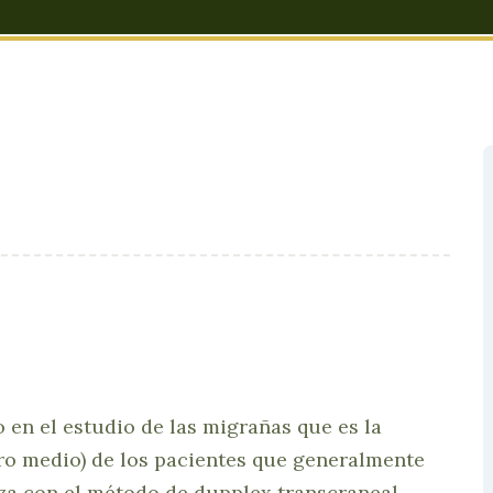
e junio 2017
en el estudio de las migrañas que es la
bro medio) de los pacientes que generalmente
iza con el método de dupplex transcraneal,