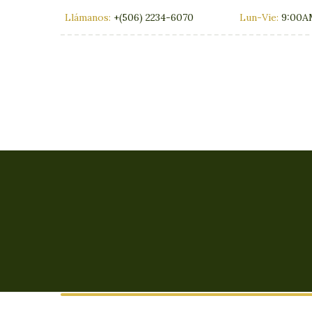
Llámanos:
+(506) 2234-6070
Lun-Vie:
9:00A