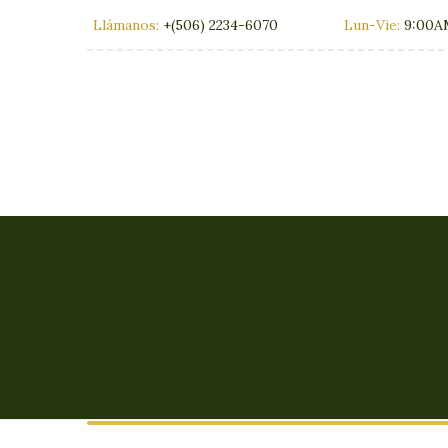
Llámanos:
+(506) 2234-6070
Lun-Vie:
9:00A